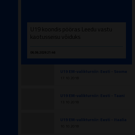
U19 koondis pööras Leedu vastu
kaotusseisu võiduks
06.06.2026 21:46
U19 EM-valikturniir: Eesti - Soome
17.10.2018
U19 EM-valikturniir: Eesti - Taani
13.10.2018
U19 EM-valikturniir: Eesti - Itaalia
10.10.2018