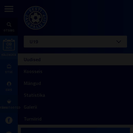
OTSING
U19
08
AUG
KALENDER
Uudised
Koosseis
OTSE
Mängud
ERIS
Statistika
Galerii
FÄNNITOOTED
Turniirid